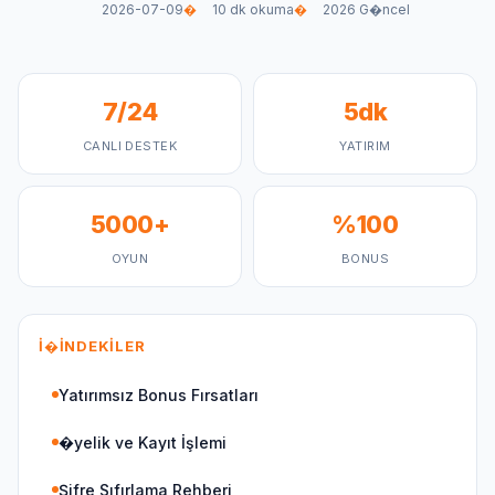
2026-07-09
10 dk okuma
2026 G�ncel
7/24
5dk
CANLI DESTEK
YATIRIM
5000+
%100
OYUN
BONUS
İ�INDEKILER
Yatırımsız Bonus Fırsatları
�yelik ve Kayıt İşlemi
Şifre Sıfırlama Rehberi