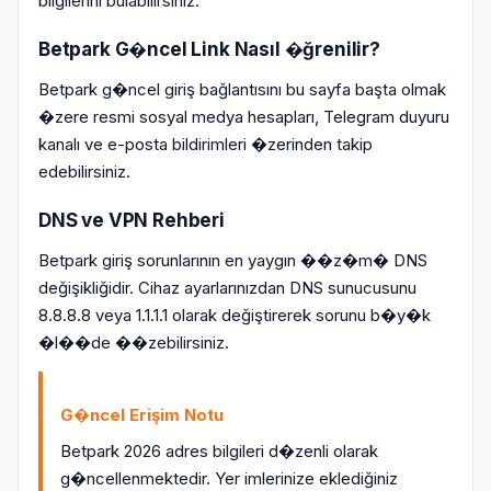
bilgilerini bulabilirsiniz.
Betpark G�ncel Link Nasıl �ğrenilir?
Betpark g�ncel giriş bağlantısını bu sayfa başta olmak
�zere resmi sosyal medya hesapları, Telegram duyuru
kanalı ve e-posta bildirimleri �zerinden takip
edebilirsiniz.
DNS ve VPN Rehberi
Betpark giriş sorunlarının en yaygın ��z�m� DNS
değişikliğidir. Cihaz ayarlarınızdan DNS sunucusunu
8.8.8.8 veya 1.1.1.1 olarak değiştirerek sorunu b�y�k
�l��de ��zebilirsiniz.
G�ncel Erişim Notu
Betpark 2026 adres bilgileri d�zenli olarak
g�ncellenmektedir. Yer imlerinize eklediğiniz