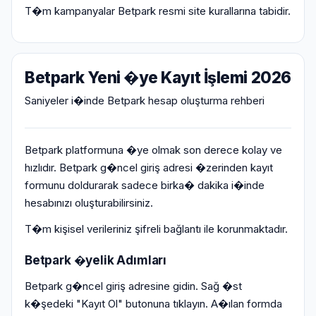
T�m kampanyalar Betpark resmi site kurallarına tabidir.
Betpark Yeni �ye Kayıt İşlemi 2026
Saniyeler i�inde Betpark hesap oluşturma rehberi
Betpark platformuna �ye olmak son derece kolay ve
hızlıdır. Betpark g�ncel giriş adresi �zerinden kayıt
formunu doldurarak sadece birka� dakika i�inde
hesabınızı oluşturabilirsiniz.
T�m kişisel verileriniz şifreli bağlantı ile korunmaktadır.
Betpark �yelik Adımları
Betpark g�ncel giriş adresine gidin. Sağ �st
k�şedeki "Kayıt Ol" butonuna tıklayın. A�ılan formda