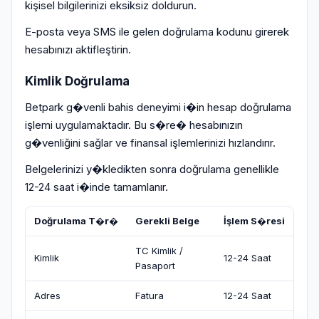
kişisel bilgilerinizi eksiksiz doldurun.
E-posta veya SMS ile gelen doğrulama kodunu girerek
hesabınızı aktifleştirin.
Kimlik Doğrulama
Betpark g�venli bahis deneyimi i�in hesap doğrulama
işlemi uygulamaktadır. Bu s�re� hesabınızın
g�venliğini sağlar ve finansal işlemlerinizi hızlandırır.
Belgelerinizi y�kledikten sonra doğrulama genellikle
12-24 saat i�inde tamamlanır.
Doğrulama T�r�
Gerekli Belge
İşlem S�resi
TC Kimlik /
Kimlik
12-24 Saat
Pasaport
Adres
Fatura
12-24 Saat