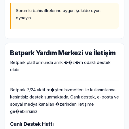
Sorumlu bahis ilkelerine uygun şekilde oyun
oynayın.
Betpark Yardım Merkezi ve İletişim
Betpark platformunda anlık ��z�m odaklı destek
ekibi
Betpark 7/24 aktif m�şteri hizmetleri ile kullanıcılarına
kesintisiz destek sunmaktadır. Canlı destek, e-posta ve
sosyal medya kanalları �zerinden iletişime
ge�ebilirsiniz.
Canlı Destek Hattı