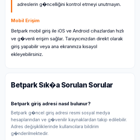
adreslerin g�ncelliğini kontrol etmeyi unutmayın.
Mobil Erişim
Betpark mobil giriş ile iOS ve Android cihazlardan hızlı
ve g�venli erişim sağlar. Tarayıcınızdan direkt olarak
giriş yapabilir veya ana ekranınıza kısayol
ekleyebilirsiniz.
Betpark Sık�a Sorulan Sorular
Betpark giriş adresi nasıl bulunur?
Betpark g�ncel giriş adresi resmi sosyal medya
hesaplarından ve g�venilir kaynaklardan takip edilebilir.
Adres değişikliklerinde kullanıcılara bildirim
g�nderilmektedir.