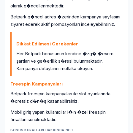
olarak g�ncellenmektedir.
Betpark g�ncel adres �zerinden kampanya sayfasını
ziyaret ederek aktif promosyonları inceleyebilirsiniz.
Dikkat Edilmesi Gerekenler
Her Betpark bonusunun kendine �zg� �evrim
şartları ve ge�erlilik s�resi bulunmaktadır.
Kampanya detaylarını mutlaka okuyun.
Freespin Kampanyaları
Betpark freespin kampanyaları ile slot oyunlarında
�cretsiz d�n�ş kazanabilirsiniz.
Mobil giriş yapan kullanıcılar i�in �zel freespin
fırsatları sunulmaktadır.
BONUS KURALLARI HAKKINDA NOT