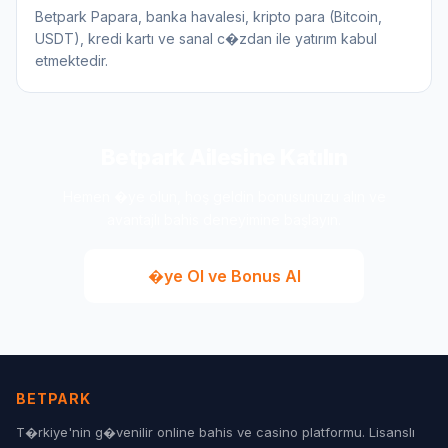
Betpark Papara, banka havalesi, kripto para (Bitcoin,
USDT), kredi kartı ve sanal c�zdan ile yatırım kabul
etmektedir.
Betpark Ailesine Katılın
Hemen �ye olun, hoş geldin bonusunuzu alın ve
avantajlı bahis deneyimine başlayın.
�ye Ol ve Bonus Al
BETPARK
T�rkiye'nin g�venilir online bahis ve casino platformu. Lisanslı