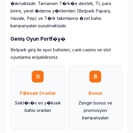
�ıkmaktadır. Tamamen T�rk�e destek, TL para
birimi, yerel �deme y�ntemleri (Betpark Papara,
Havale, Pep) ve T�rk takımlarına �zel bahis
kampanyaları sunulmaktadır.
Geniş Oyun Portf�y�
Betpark giriş ile spor bahisleri, canlı casino ve slot
oyunlarına erişebilirsiniz.
O
B
Y�ksek Oranlar
Bonus
Sekt�r�n en y�ksek
Zengin bonus ve
bahis oranları
promosyon
kampanyaları