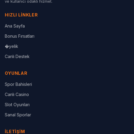
ve kullanıcı odaklı hizmet.
HIZLI LINKLER
Ana Sayfa
Bonus Fırsatları
�yelik
Canlı Destek
OYUNLAR
Spor Bahisleri
Canlı Casino
Slot Oyunları
Sanal Sporlar
İLETIŞIM