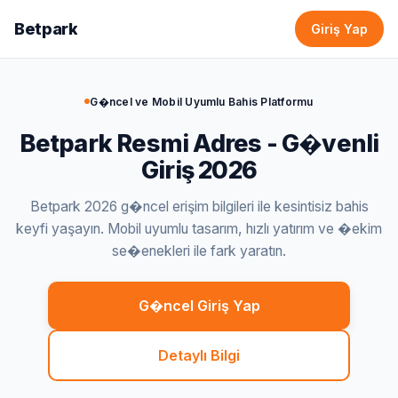
Betpark
Giriş Yap
G�ncel ve Mobil Uyumlu Bahis Platformu
Betpark Resmi Adres - G�venli
Giriş 2026
Betpark 2026 g�ncel erişim bilgileri ile kesintisiz bahis
keyfi yaşayın. Mobil uyumlu tasarım, hızlı yatırım ve �ekim
se�enekleri ile fark yaratın.
G�ncel Giriş Yap
Detaylı Bilgi