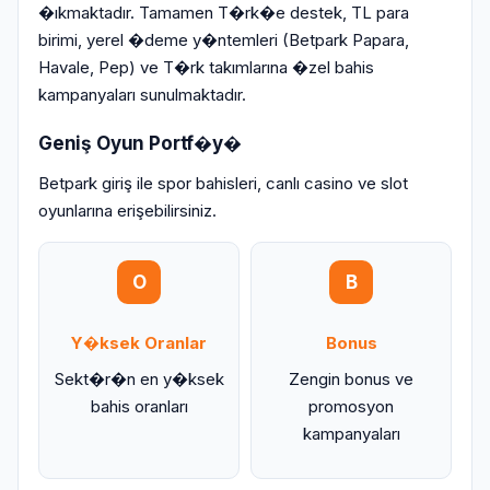
�ıkmaktadır. Tamamen T�rk�e destek, TL para
birimi, yerel �deme y�ntemleri (Betpark Papara,
Havale, Pep) ve T�rk takımlarına �zel bahis
kampanyaları sunulmaktadır.
Geniş Oyun Portf�y�
Betpark giriş ile spor bahisleri, canlı casino ve slot
oyunlarına erişebilirsiniz.
O
B
Y�ksek Oranlar
Bonus
Sekt�r�n en y�ksek
Zengin bonus ve
bahis oranları
promosyon
kampanyaları