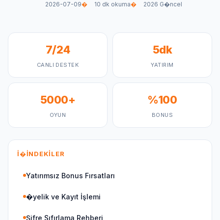
2026-07-09
10 dk okuma
2026 G�ncel
7/24
5dk
CANLI DESTEK
YATIRIM
5000+
%100
OYUN
BONUS
İ�INDEKILER
Yatırımsız Bonus Fırsatları
�yelik ve Kayıt İşlemi
Şifre Sıfırlama Rehberi