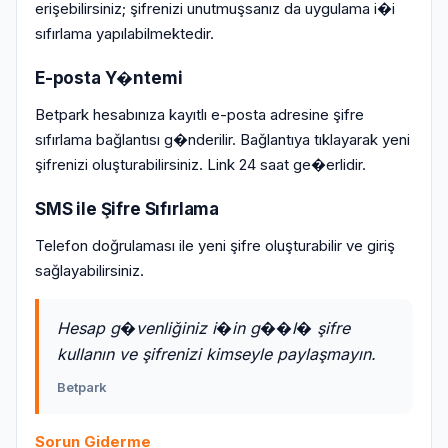
erişebilirsiniz; şifrenizi unutmuşsanız da uygulama i�i
sıfırlama yapılabilmektedir.
E-posta Y�ntemi
Betpark hesabınıza kayıtlı e-posta adresine şifre
sıfırlama bağlantısı g�nderilir. Bağlantıya tıklayarak yeni
şifrenizi oluşturabilirsiniz. Link 24 saat ge�erlidir.
SMS ile Şifre Sıfırlama
Telefon doğrulaması ile yeni şifre oluşturabilir ve giriş
sağlayabilirsiniz.
Hesap g�venliğiniz i�in g��l� şifre
kullanın ve şifrenizi kimseyle paylaşmayın.
Betpark
Sorun Giderme