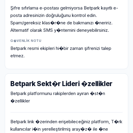
Şifre sıfırlama e-postası gelmiyorsa Betpark kayıtlı e-
posta adresinizin doğruluğunu kontrol edin.
Spam/gereksiz klas�r�ne de bakmanızı �neririz.
Alternatif olarak SMS y�ntemini deneyebilirsiniz.
G�VENLIK NOTU
Betpark resmi ekipleri hi�bir zaman şifrenizi talep
etmez.
Betpark Sekt�r Lideri �zellikler
Betpark platformunu rakiplerden ayıran �st�n
�zellikler
Betpark link �zerinden erişebileceğiniz platform, T�rk
kullanıcılar i�in yerelleştirilmiş aray�z� ile �ne