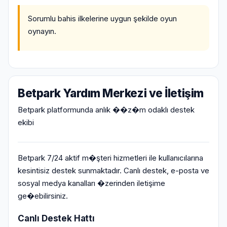
Sorumlu bahis ilkelerine uygun şekilde oyun
oynayın.
Betpark Yardım Merkezi ve İletişim
Betpark platformunda anlık ��z�m odaklı destek
ekibi
Betpark 7/24 aktif m�şteri hizmetleri ile kullanıcılarına
kesintisiz destek sunmaktadır. Canlı destek, e-posta ve
sosyal medya kanalları �zerinden iletişime
ge�ebilirsiniz.
Canlı Destek Hattı