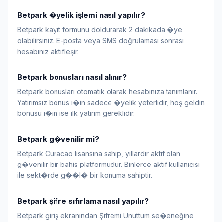
Betpark �yelik işlemi nasıl yapılır?
Betpark kayıt formunu doldurarak 2 dakikada �ye
olabilirsiniz. E-posta veya SMS doğrulaması sonrası
hesabınız aktifleşir.
Betpark bonusları nasıl alınır?
Betpark bonusları otomatik olarak hesabınıza tanımlanır.
Yatırımsız bonus i�in sadece �yelik yeterlidir, hoş geldin
bonusu i�in ise ilk yatırım gereklidir.
Betpark g�venilir mi?
Betpark Curacao lisansına sahip, yıllardır aktif olan
g�venilir bir bahis platformudur. Binlerce aktif kullanıcısı
ile sekt�rde g��l� bir konuma sahiptir.
Betpark şifre sıfırlama nasıl yapılır?
Betpark giriş ekranından Şifremi Unuttum se�eneğine