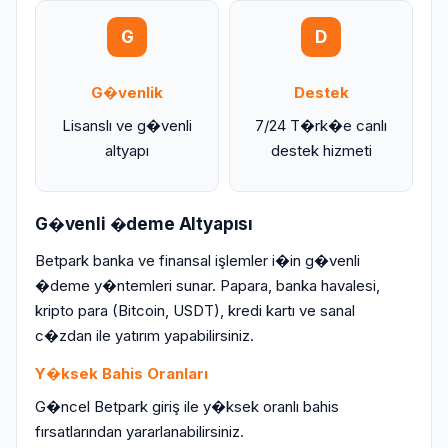
G
D
G�venlik
Destek
Lisanslı ve g�venli
7/24 T�rk�e canlı
altyapı
destek hizmeti
G�venli �deme Altyapısı
Betpark banka ve finansal işlemler i�in g�venli
�deme y�ntemleri sunar. Papara, banka havalesi,
kripto para (Bitcoin, USDT), kredi kartı ve sanal
c�zdan ile yatırım yapabilirsiniz.
Y�ksek Bahis Oranları
G�ncel Betpark giriş ile y�ksek oranlı bahis
fırsatlarından yararlanabilirsiniz.