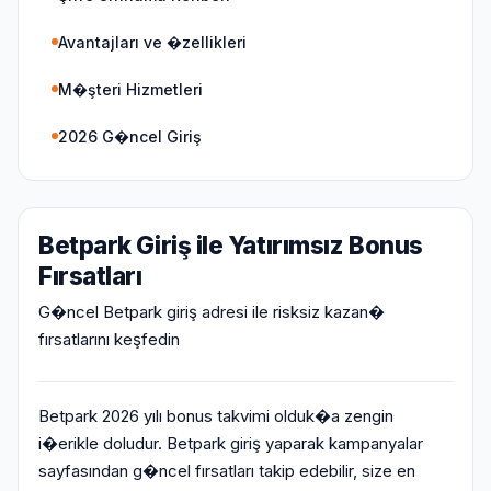
Avantajları ve �zellikleri
M�şteri Hizmetleri
2026 G�ncel Giriş
Betpark Giriş ile Yatırımsız Bonus
Fırsatları
G�ncel Betpark giriş adresi ile risksiz kazan�
fırsatlarını keşfedin
Betpark 2026 yılı bonus takvimi olduk�a zengin
i�erikle doludur. Betpark giriş yaparak kampanyalar
sayfasından g�ncel fırsatları takip edebilir, size en