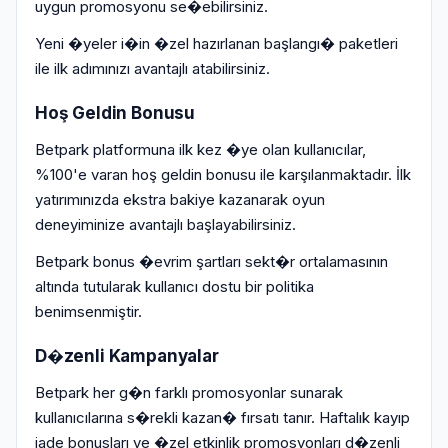
uygun promosyonu se�ebilirsiniz.
Yeni �yeler i�in �zel hazırlanan başlangı� paketleri
ile ilk adımınızı avantajlı atabilirsiniz.
Hoş Geldin Bonusu
Betpark platformuna ilk kez �ye olan kullanıcılar,
%100'e varan hoş geldin bonusu ile karşılanmaktadır. İlk
yatırımınızda ekstra bakiye kazanarak oyun
deneyiminize avantajlı başlayabilirsiniz.
Betpark bonus �evrim şartları sekt�r ortalamasının
altında tutularak kullanıcı dostu bir politika
benimsenmiştir.
D�zenli Kampanyalar
Betpark her g�n farklı promosyonlar sunarak
kullanıcılarına s�rekli kazan� fırsatı tanır. Haftalık kayıp
iade bonusları ve �zel etkinlik promosyonları d�zenli