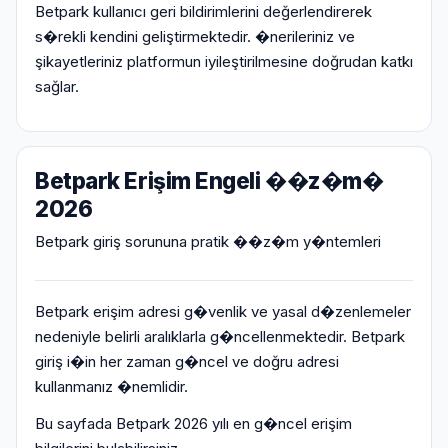
Betpark kullanıcı geri bildirimlerini değerlendirerek
s�rekli kendini geliştirmektedir. �nerileriniz ve
şikayetleriniz platformun iyileştirilmesine doğrudan katkı
sağlar.
Betpark Erişim Engeli ��z�m�
2026
Betpark giriş sorununa pratik ��z�m y�ntemleri
Betpark erişim adresi g�venlik ve yasal d�zenlemeler
nedeniyle belirli aralıklarla g�ncellenmektedir. Betpark
giriş i�in her zaman g�ncel ve doğru adresi
kullanmanız �nemlidir.
Bu sayfada Betpark 2026 yılı en g�ncel erişim