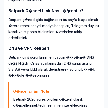
bilgilerini bulabilirsiniz.
Betpark G�ncel Link Nasıl �ğrenilir?
Betpark g�ncel giriş bağlantısını bu sayfa başta olmak
�zere resmi sosyal medya hesapları, Telegram duyuru
kanalı ve e-posta bildirimleri �zerinden takip
edebilirsiniz.
DNS ve VPN Rehberi
Betpark giriş sorunlarının en yaygın ��z�m� DNS
değişikliğidir. Cihaz ayarlarınızdan DNS sunucusunu
8.8.8.8 veya 1.1.1.1 olarak değiştirerek sorunu b�y�k
�l��de ��zebilirsiniz.
G�ncel Erişim Notu
Betpark 2026 adres bilgileri d�zenli olarak
g�ncellenmektedir. Yer imlerinize eklediğiniz